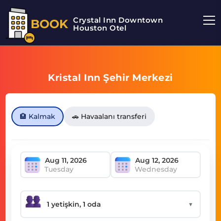
Crystal Inn Downtown
BOOK
Houston Otel
Kristal Inn Şehir Merkezi
🏨 Kalmak
🚗 Havaalanı transferi
Tuesday
Wednesday
▼