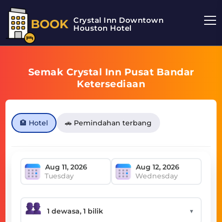
Crystal Inn Downtown
BOOK
Houston Hotel
Semak Crystal Inn Pusat Bandar
Ketersediaan
🏨 Hotel
🚗 Pemindahan terbang
Tuesday
Wednesday
▼