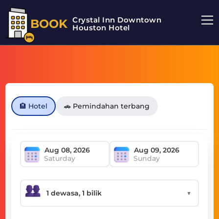
Crystal Inn Downtown
BOOK
Houston Hotel
🏨 Hotel
🚗 Pemindahan terbang
Saturday
Sunday
▼