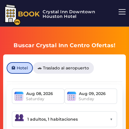
Crystal Inn Downtown
BOOK
Houston Hotel
Buscar Crystal Inn Centro Ofertas!
🏨 Hotel
🚗 Traslado al aeropuerto
Saturday
Sunday
▼