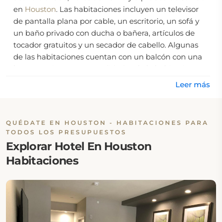
en
Houston
. Las habitaciones incluyen un televisor
de pantalla plana por cable, un escritorio, un sofá y
un baño privado con ducha o bañera, artículos de
tocador gratuitos y un secador de cabello. Algunas
de las habitaciones cuentan con un balcón con una
hermosa vista. Las
comodidades
de la habitación
ofrecen un microondas, refrigerador, perchero,
Leer más
armario, sábanas y piso de baldosas o mármol.
El hotel ofrece llamadas de despertador,
QUÉDATE EN HOUSTON - HABITACIONES PARA
instalaciones para lavandería, servicios de planchado
TODOS LOS PRESUPUESTOS
y limpieza diaria. Otras comodidades incluyen
Explorar Hotel En Houston
servicio de fax, una zona de estar específica en cada
Habitaciones
habitación y facilidades para huéspedes
discapacitados.
Ubicación: