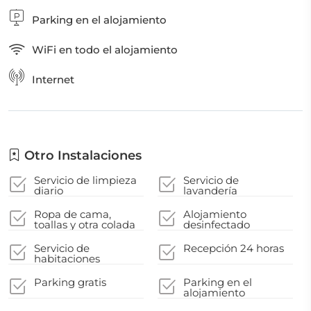
Parking en el alojamiento
WiFi en todo el alojamiento
Internet
Otro Instalaciones
Servicio de limpieza
Servicio de
diario
lavandería
Ropa de cama,
Alojamiento
toallas y otra colada
desinfectado
lavadas según
después de cada
indicaciones de las
estancia
Servicio de
Recepción 24 horas
autoridades locales
habitaciones
Parking gratis
Parking en el
alojamiento