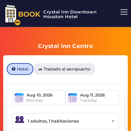
Crystal Inn Downtown
BOOK
Houston Hotel
Crystal Inn Centro
🏨 Hotel
🚗 Traslado al aeropuerto
Monday
Tuesday
▼